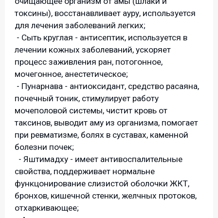
очищающее организм от амы (шлаки и
токсины), восстанавливает ауру, используется
для лечения заболеваний легких;
- Сыть круглая - антисептик, используется в
лечении кожных заболеваний, ускоряет
процесс заживления ран, потогонное,
мочегонное, анестетическое;
- Пунарнава - антиоксидант, средство расаяна,
почечный тоник, стимулирует работу
мочеполовой системы, чистит кровь от
таксинов, выводит аму из организма, помогает
при ревматизме, болях в суставах, каменной
болезни почек;
- Яштимадху - имеет антивоспалительные
свойства, поддерживает нормальне
функцонирование слизистой оболочки ЖКТ,
бронхов, кишечной стенки, желчных протоков,
отхаркивающее;