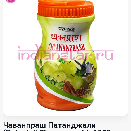
Чаванпраш Патанджали